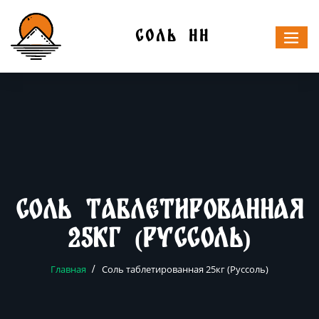
Skip
to
СОЛЬ НН
content
Соль таблетированная
25кг (Руссоль)
Главная
Соль таблетированная 25кг (Руссоль)