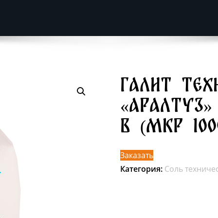
Галит тех
«Аралтуз»
B (МКР 100
Заказать
Категория:
Соль техничес