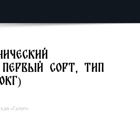
нический
 Первый сорт, тип
0кг)
кая «Галит»