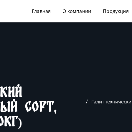
Главная
О компании
Продукция
ский
Галит технически
ый сорт,
0кг)