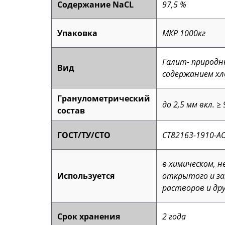
Содержание NaCL
97,5 %
Упаковка
МКР 1000кг
Галит- природн
Вид
содержанием хл
Гранулометрический
до 2,5 мм вкл. ≥
состав
ГОСТ/ТУ/СТО
СТ82163-1910-А
в химическом, 
Используется
открытого и за
растворов и дру
Срок хранения
2 года