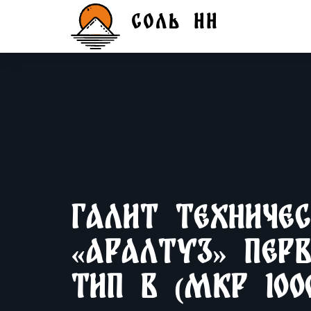
Skip
СОЛЬ НН
to
content
Галит техниче
«Аралтуз» Перв
тип B (МКР 100